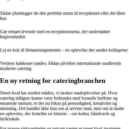
Sådan planlægger du den perfekte menu til receptionen eller det åbne
hus
Gør temaet levende med en receptionsmenu, der understøtter
begivenheden
Lej en kok til firmaarrangementet – en oplevelse der samler kollegerne
Verdens køkkener mødes: Sådan påvirker internationale madtrends
moderne catering
En ny retning for cateringbranchen
Street food har ændret måden, vi tænker madoplevelser på. Hvor
catering tidligere kunne være forbundet med formelle buffeter og
ensartede menuer, er der nu fokus på personlighed, kreativitet og
stemning. Det handler ikke kun om at servere mad, men om at skabe
en oplevelse, der fortæller en historie – om kultur, håndværk og
fællesskab.
For mange virksomheder og private værter er street food-inspireret