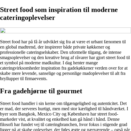
Street food som inspiration til moderne
cateringoplevelser
Street food har på få år udviklet sig fra at være et urbant fænomen til
en global madtrend, der inspirerer både private køkkener og
professionelle cateringselskaber. Den uformelle tilgang, de intense
smagsoplevelser og den kreative brug af råvarer har gjort street food til
et symbol på moderne madkultur. I dag henter mange
cateringvirksomheder inspiration fra gadekøkkener verden over for at
skabe mere levende, sanselige og personlige madoplevelser til alt fra
bryllupper til firmaevents.
Fra gadehjørne til gourmet
Street food handler i sin kerne om tilgængelighed og autenticitet. Det
er mad, der serveres hurtigt, men med stor kærlighed til håndværket. I
byer som Bangkok, Mexico City og København har street food-
markeder vist, at kvalitet og enkelhed kan gå hånd i hånd. Denne
filosofi har fundet vej til cateringbranchen, hvor fokus i stigende grad
ligger på at skabe oplevelser, der føles ægte og nærværende – også når