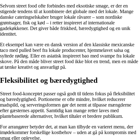
Selvom street food ofte forbindes med eksotiske smage, er der en
stigende tendens til at kombinere det globale med det lokale. Mange
danske cateringselskaber bruger lokale råvarer – som nordiske
grøntsager, fisk og kød – i retter inspireret af internationale
gadekøkkener. Det giver både friskhed, bæredygtighed og en unik
identitet.
Et eksempel kan være en dansk version af den klassiske mexicanske
taco med pulled beef fra lokale producenter, hjemmelavet salsa og
syltede rødløg. Eller en asiatisk inspireret bao med svampe fra lokale
skove. På den måde bliver street food ikke blot en trend, men en måde
at tænke kreativt og ansvarligt på.
Fleksibilitet og bæredygtighed
Street food-konceptet passer også godt til tidens fokus på fleksibilitet
og bæredygtighed. Portionerne er ofte mindre, hvilket reducerer
madspild, og serveringsformen gør det nemt at tilpasse mængderne
efter gæsternes appetit. Samtidig kan mange retter laves med
plantebaserede alternativer, hvilket tiltaler et bredere publikum.
For arrangører betyder det, at man kan tilbyde en varieret menu, der
imødekommer forskellige kostbehov – uden at gå på kompromis med
smag eller oplevelse.