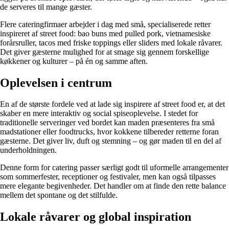
de serveres til mange gæster.
Flere cateringfirmaer arbejder i dag med små, specialiserede retter
inspireret af street food: bao buns med pulled pork, vietnamesiske
forårsruller, tacos med friske toppings eller sliders med lokale råvarer.
Det giver gæsterne mulighed for at smage sig gennem forskellige
køkkener og kulturer – på én og samme aften.
Oplevelsen i centrum
En af de største fordele ved at lade sig inspirere af street food er, at det
skaber en mere interaktiv og social spiseoplevelse. I stedet for
traditionelle serveringer ved bordet kan maden præsenteres fra små
madstationer eller foodtrucks, hvor kokkene tilbereder retterne foran
gæsterne. Det giver liv, duft og stemning – og gør maden til en del af
underholdningen.
Denne form for catering passer særligt godt til uformelle arrangementer
som sommerfester, receptioner og festivaler, men kan også tilpasses
mere elegante begivenheder. Det handler om at finde den rette balance
mellem det spontane og det stilfulde.
Lokale råvarer og global inspiration