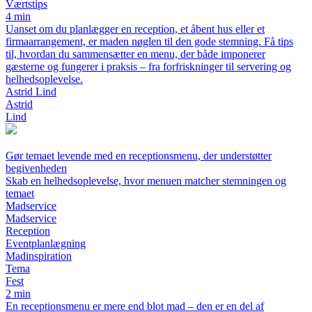
Værtstips
4 min
Uanset om du planlægger en reception, et åbent hus eller et
firmaarrangement, er maden nøglen til den gode stemning. Få tips
til, hvordan du sammensætter en menu, der både imponerer
gæsterne og fungerer i praksis – fra forfriskninger til servering og
helhedsoplevelse.
Astrid Lind
Astrid
Lind
Gør temaet levende med en receptionsmenu, der understøtter
begivenheden
Skab en helhedsoplevelse, hvor menuen matcher stemningen og
temaet
Madservice
Madservice
Reception
Eventplanlægning
Madinspiration
Tema
Fest
2 min
En receptionsmenu er mere end blot mad – den er en del af