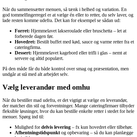
Når du sammensætter menuen, så tænk i helhed og variation. En
god tommelfingerregel er at vælge én eller to retter, du selv laver, og
lade resten komme udefra. Det kan for eksempel se sådan ud:
Forret:
Hjemmelavet lakseroulade eller bruschetta – let at
forberede dagen før.
Hovedret:
Bestilt buffet med kød, sauce og varme retter fra et
cateringfirma.
Dessert:
Hjemmelavet kagebord eller trifli i glas – nemt at
servere og altid populært.
På den måde får du både kontrol over smag og præsentation, men
undgår at stå med alt arbejdet selv.
Vælg leverandør med omhu
Når du bestiller mad udefra, er det vigtigt at vælge en leverandør,
der matcher din stil og forventninger. Mange cateringfirmaer tilbyder
fleksible løsninger, hvor du kan bestille enkelte retter i stedet for hele
menuer. Spørg ind til:
Mulighed for
delvis levering
– fx kun hovedret eller tilbehør.
Afhentningstidspunkt
og opbevaring – så du kan planlægge