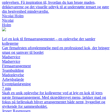
oplevelsen. Få inspiration til, hvordan du kan bruge maden,
drikkevarerne og det visuelle udtryk til at understøtte temaet og gøre
din begivenhed mindeværdig.
Nicolai Holm
Nicolai
Holm
Lej en kok til firmaarrangementet – en oplevelse der samler
kollegerne
Gør firmafesten uforglemmelig med en professionel kok, der bringer
smag og samvær til bordet
Madservice
Madservice
Firmaarrangement
Teambuilding
Madoplevelse
Arbejdsglæde
Eventplanlægning
7 min
Skab en unik oplevelse for kollegerne ved at leje en kok til jeres
næste firmaarrangement. Med skræddersyet menu, lækker mad og
fokus på fællesskab bliver arrangementet både nemt, hyggeligt og
styrkende for sammenholdet.
Jesper Rasmussen