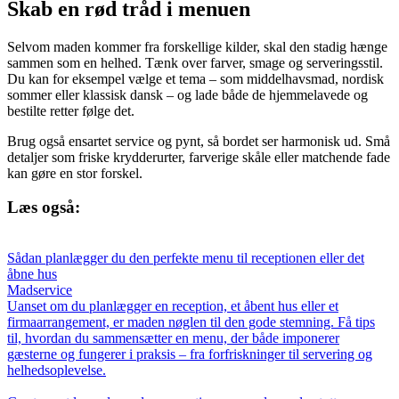
Skab en rød tråd i menuen
Selvom maden kommer fra forskellige kilder, skal den stadig hænge
sammen som en helhed. Tænk over farver, smage og serveringsstil.
Du kan for eksempel vælge et tema – som middelhavsmad, nordisk
sommer eller klassisk dansk – og lade både de hjemmelavede og
bestilte retter følge det.
Brug også ensartet service og pynt, så bordet ser harmonisk ud. Små
detaljer som friske krydderurter, farverige skåle eller matchende fade
kan gøre en stor forskel.
Læs også:
Sådan planlægger du den perfekte menu til receptionen eller det
åbne hus
Madservice
Uanset om du planlægger en reception, et åbent hus eller et
firmaarrangement, er maden nøglen til den gode stemning. Få tips
til, hvordan du sammensætter en menu, der både imponerer
gæsterne og fungerer i praksis – fra forfriskninger til servering og
helhedsoplevelse.