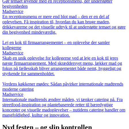
Gør temaet levende med en receptionsmenu, der understøtter
begivenheden
Madservice
En receptionsmenu er mere end blot mad – den er en del af
oplevelsen. Få inspiration til, hvordan du kan bruge maden,
drikkevarerne og det visuelle udtryk til at understøtte temaet og gøre
din begivenhed mindeværdig.
Lej en kok til firmaarrangementet – en oplevelse der samler
kollegerne
Madservice
Skab en unik oplevelse for kollegerne ved at leje en kok til jeres
næste firmaarrangement. Med skræddersyet menu, lækker mad og
fokus på fællesskab bliver arrangementet både nemt, hyggeligt og
styrkende for sammenholdet.
Verdens køkkener mødes: Sådan påvirker internationale madtrends
moderne catering
Madservice
Internationale madtrends ændrer måden, vi tænker catering på. Fra
streetfood-inspiration og plantebaserede retter til bæredygtige
koncepter og visuelle madoplevelser – nutidens catering handler om
mangfoldighed, kultur og innovation.
Nyd festen – og slip kontrollen