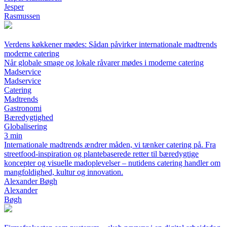
Jesper
Rasmussen
Verdens køkkener mødes: Sådan påvirker internationale madtrends
moderne catering
Når globale smage og lokale råvarer mødes i moderne catering
Madservice
Madservice
Catering
Madtrends
Gastronomi
Bæredygtighed
Globalisering
3 min
Internationale madtrends ændrer måden, vi tænker catering på. Fra
streetfood-inspiration og plantebaserede retter til bæredygtige
koncepter og visuelle madoplevelser – nutidens catering handler om
mangfoldighed, kultur og innovation.
Alexander Bøgh
Alexander
Bøgh