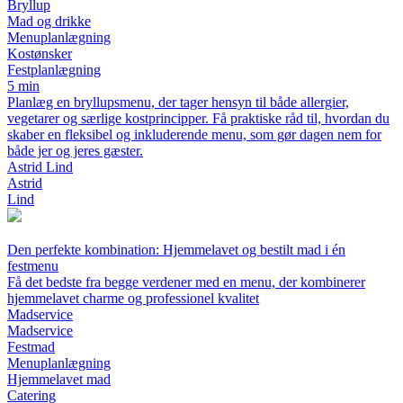
Bryllup
Mad og drikke
Menuplanlægning
Kostønsker
Festplanlægning
5 min
Planlæg en bryllupsmenu, der tager hensyn til både allergier,
vegetarer og særlige kostprincipper. Få praktiske råd til, hvordan du
skaber en fleksibel og inkluderende menu, som gør dagen nem for
både jer og jeres gæster.
Astrid Lind
Astrid
Lind
Den perfekte kombination: Hjemmelavet og bestilt mad i én
festmenu
Få det bedste fra begge verdener med en menu, der kombinerer
hjemmelavet charme og professionel kvalitet
Madservice
Madservice
Festmad
Menuplanlægning
Hjemmelavet mad
Catering