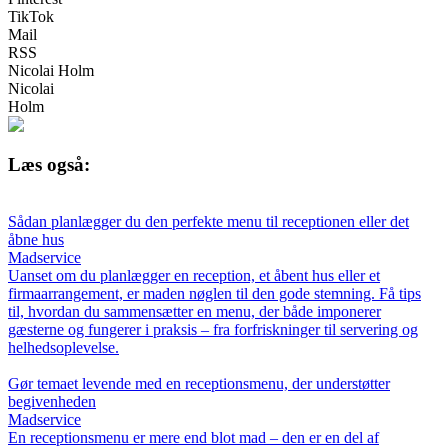
TikTok
Mail
RSS
Nicolai Holm
Nicolai
Holm
Læs også:
Sådan planlægger du den perfekte menu til receptionen eller det
åbne hus
Madservice
Uanset om du planlægger en reception, et åbent hus eller et
firmaarrangement, er maden nøglen til den gode stemning. Få tips
til, hvordan du sammensætter en menu, der både imponerer
gæsterne og fungerer i praksis – fra forfriskninger til servering og
helhedsoplevelse.
Gør temaet levende med en receptionsmenu, der understøtter
begivenheden
Madservice
En receptionsmenu er mere end blot mad – den er en del af