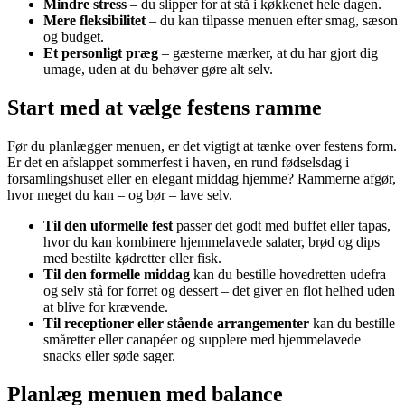
Mindre stress
– du slipper for at stå i køkkenet hele dagen.
Mere fleksibilitet
– du kan tilpasse menuen efter smag, sæson
og budget.
Et personligt præg
– gæsterne mærker, at du har gjort dig
umage, uden at du behøver gøre alt selv.
Start med at vælge festens ramme
Før du planlægger menuen, er det vigtigt at tænke over festens form.
Er det en afslappet sommerfest i haven, en rund fødselsdag i
forsamlingshuset eller en elegant middag hjemme? Rammerne afgør,
hvor meget du kan – og bør – lave selv.
Til den uformelle fest
passer det godt med buffet eller tapas,
hvor du kan kombinere hjemmelavede salater, brød og dips
med bestilte kødretter eller fisk.
Til den formelle middag
kan du bestille hovedretten udefra
og selv stå for forret og dessert – det giver en flot helhed uden
at blive for krævende.
Til receptioner eller stående arrangementer
kan du bestille
småretter eller canapéer og supplere med hjemmelavede
snacks eller søde sager.
Planlæg menuen med balance