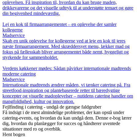
oplevelsen. Få inspiration til, hvordan du kan bruge maden,
drikkevarerne og det visuelle udtryk til at understøtte temaet og gøre
din begivenhed mindeværdig.
Lej en kok til firmaarrangementet – en oplevelse der samler
kollegerne
Madservice
Skab en unik oplevelse for kollegerne ved at leje en kok til jeres
næste firmaarrangement. Med skræddersyet menu, lækker mad og
fokus på fællesskab bliver arrangementet både nemt, hyggeligt og
styrkende for sammenholdet.
Verdens køkkener mødes: Sådan påvirker internationale madtrends
moderne catering
Madservice
Internationale madtrends ændrer måden, vi tænker catering på. Fra
streetfood-inspiration og plantebaserede retter til bæredygtige
koncepter og visuelle madoplevelser – nutidens catering handler om
mangfoldighed, kultur og innovation.
Fejlfinding i catering - undgå de gængse faldgruber
Få indsigt i de mest almindelige problemer, der kan opstå under
catering-events, og hvordan du kan undgå dem. Denne e-bog lærer
dig, hvordan du planlægger for succes og håndterer uventede
situationer med ro og overblik.
Hent bogen