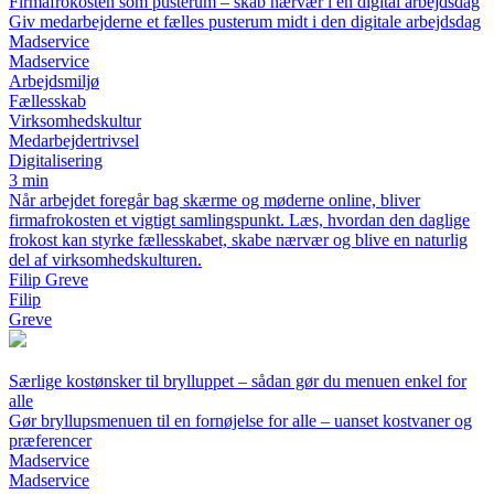
Firmafrokosten som pusterum – skab nærvær i en digital arbejdsdag
Giv medarbejderne et fælles pusterum midt i den digitale arbejdsdag
Madservice
Madservice
Arbejdsmiljø
Fællesskab
Virksomhedskultur
Medarbejdertrivsel
Digitalisering
3 min
Når arbejdet foregår bag skærme og møderne online, bliver
firmafrokosten et vigtigt samlingspunkt. Læs, hvordan den daglige
frokost kan styrke fællesskabet, skabe nærvær og blive en naturlig
del af virksomhedskulturen.
Filip Greve
Filip
Greve
Særlige kostønsker til brylluppet – sådan gør du menuen enkel for
alle
Gør bryllupsmenuen til en fornøjelse for alle – uanset kostvaner og
præferencer
Madservice
Madservice