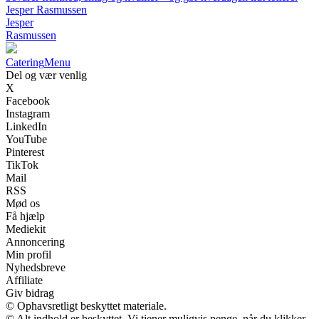
Jesper Rasmussen
Jesper
Rasmussen
Catering
Menu
Del og vær venlig
X
Facebook
Instagram
LinkedIn
YouTube
Pinterest
TikTok
Mail
RSS
Mød os
Få hjælp
Mediekit
Annoncering
Min profil
Nyhedsbreve
Affiliate
Giv bidrag
© Ophavsretligt beskyttet materiale.
© Alt indhold er beskyttet. Vi tjener muligvis penge, når du klikker