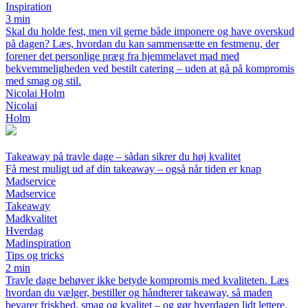
Inspiration
3 min
Skal du holde fest, men vil gerne både imponere og have overskud
på dagen? Læs, hvordan du kan sammensætte en festmenu, der
forener det personlige præg fra hjemmelavet mad med
bekvemmeligheden ved bestilt catering – uden at gå på kompromis
med smag og stil.
Nicolai Holm
Nicolai
Holm
Takeaway på travle dage – sådan sikrer du høj kvalitet
Få mest muligt ud af din takeaway – også når tiden er knap
Madservice
Madservice
Takeaway
Madkvalitet
Hverdag
Madinspiration
Tips og tricks
2 min
Travle dage behøver ikke betyde kompromis med kvaliteten. Læs
hvordan du vælger, bestiller og håndterer takeaway, så maden
bevarer friskhed, smag og kvalitet – og gør hverdagen lidt lettere.